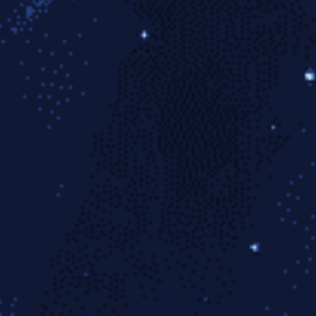
智能引擎实时数据快照
首页构建的智能分析系统，实时捕捉各项运行数据，提升平台的响应