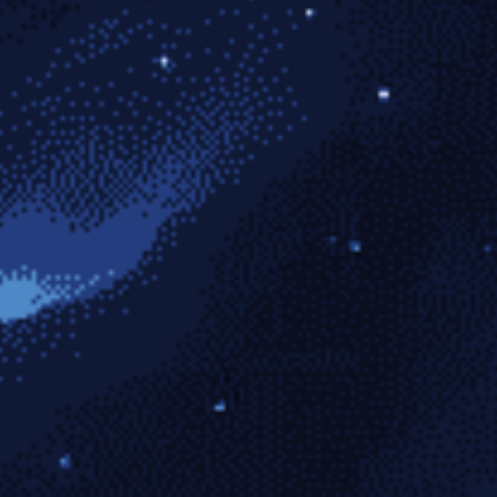
点
v6.3.0 · 发布于 2025年10月
新增跨设备同步机制，收藏与偏好可随账号迁
推荐系统升级，结合用户习惯提供个性化赛事
新增教学视频栏目，涵盖常见赛制与操作流程，适
修复部分小屏机型按钮显示异常问题。
v6.2.0 · 发布于 2025年8月