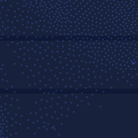
leyu官网首页公司简介
的综合体育赛事直播与数据服务平台，专注于为体育迷打造
同步
等核心功能，为用户提供一站式的乐鱼(中国)leyu·官方
构稳定高效，全面适配 APP、PC 和移动网页端。在东南
获得便捷、可靠的服务体验。