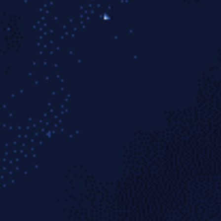
效率与数据稳定性。