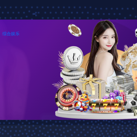
下载App
公司简介
体育
· 权威体育数
提供包括NBA、英超、欧洲
用户信赖。