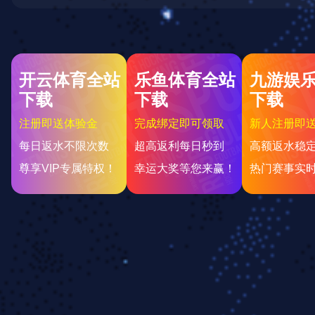
截至目前，leyu官网首页 已拥有超
喜爱。
我们将继续秉持“
技术创新、用户至
方网站平台。