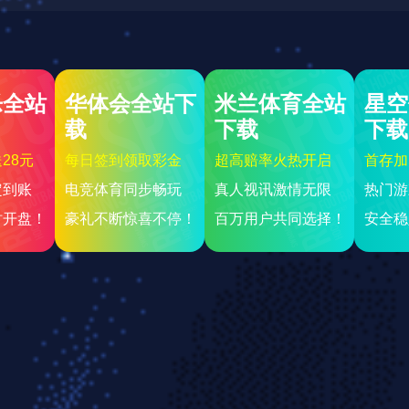
100 万+
注册用户，服务网络覆盖十余国家与地区，日均访问
上、安全高效
”的理念，持续优化产品架构与内容体验，致力于成