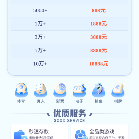
后果承担责任。
8. 法律适用
本协议适用中华人民共和国法律，争议将提交至平台所在地法院
依法处理。
9. 联系我们
如有任何疑问或建议，请联系邮箱：support@ezars.com。
荣誉与成就
leyu官网首页 在多个国际赛事科技平台评比中脱颖而出，持
续提升安全性与观赛体验。