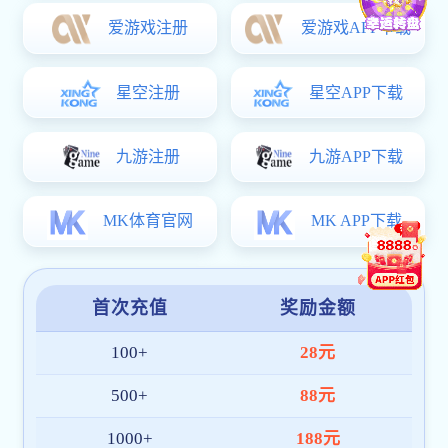
常见风险威胁
暴力破解尝试
账户冒用登录
中间人劫持
数据泄露与滥用
非法脚本注入
乐鱼(中国)leyu·官方网站防护体系
高强度密码加密机制
实时设备监测与IP识别
HTTPS + TLS 1.3 加密协议
行为日志审计 + 异常告警
XSS/SQL注入防护规则引擎