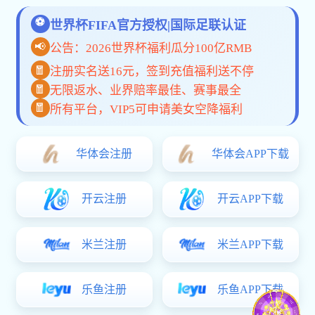
4. 我的信息会保存多久？是否安全？
5. 我能修改或删除我的信息吗？
6. 如何联系我们处理隐私相关问题？
风险防御图谱
leyu官网首页持续构建动态风险模型，以图谱方式展示平台
应对潜在威胁的关键策略。