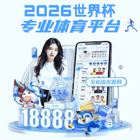
立即注册
隐私政策
1. 本应用是否会收集我的个人信息？
是的，leyu官网首页平台在提供赛事服务过程中会依
据权限收集基础资料（如手机号、设备信息、使用记
录等）以提升服务体验。
2. 收集这些信息的目的是什么？
3. 我的信息会被共享或出售吗？