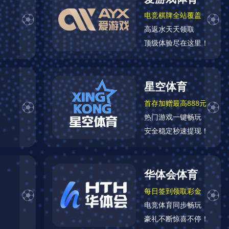
来致命威胁
2026-08-05
13 次浏览
字母哥自信发声称自己是联盟最佳4号位得分轻
松无比
2026-07-30
19 次浏览