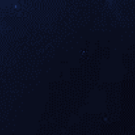
赵思晴角球助攻宛迪头球破门U17中国女足轻
取越南女足3-0晋级
2026-07-10
39 次浏览
步行者惊天交易祖巴茨送出5号签及未来首轮选
秀权
2026-07-06
38 次浏览