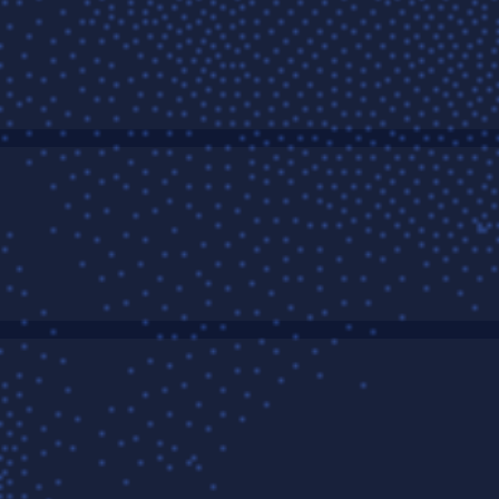
届的辉煌历程
2026-08-07
5 次浏览
加克波呼吁公众尊重隐私并给予空间感谢大家
的理解与支持
2026-08-03
17 次浏览