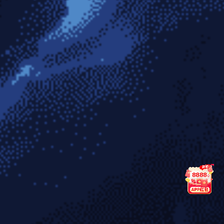
老瑞秋再度回应2015FMVP投票争议强调自己
并未参与投票
2026-07-14
32 次浏览