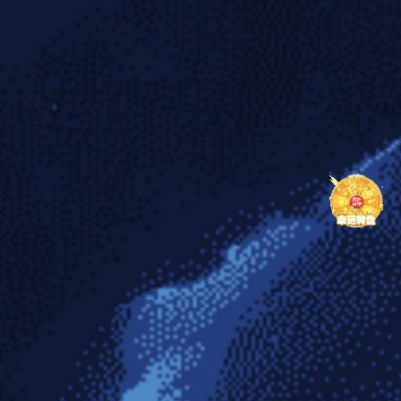
2026-07-20
27 次浏览
热刺欲8500万镑引进M费曼联此前报价仅6000
万欧
2026-07-17
27 次浏览