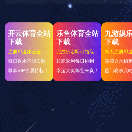
邦本宜裕赛后点评前15分钟表现不佳期待下一
场比赛全力以赴
2026-07-29
23 次浏览