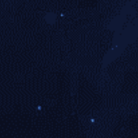
追梦成就辉煌SGA卫冕MVP实至名归文班亚马
虽有后劲却稍显迟缓
2026-07-05
40 次浏览