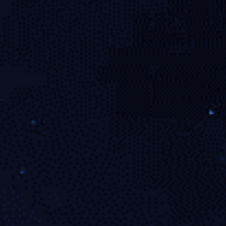
李刚仁社媒分享大耳朵杯夺冠喜讯感谢巴黎成
就两连冠辉煌时刻
2026-07-03
42 次浏览