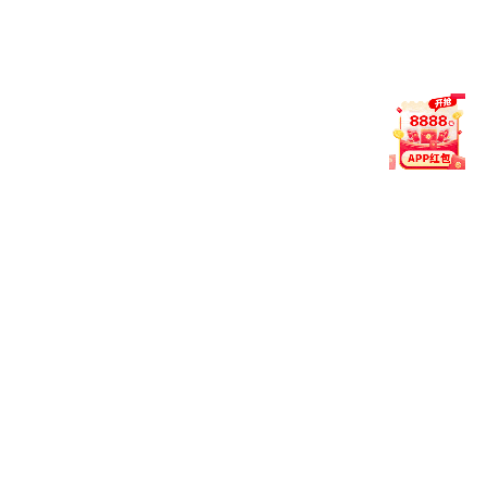
能够形成有效衔接。这种良好的协同作用，让76人的
整体竞争力不断攀升，更加坚定了他们争夺总冠军之
路上的信心。
4、整体团队氛围改善
一个成功团队离不开良好的氛围，而今年76人的更衣
室文化发生了一系列积极变化。从管理层到教练组，
再到每一位球员，都意识到团结合作的重要性。因
此，各个环节之间沟通频繁，有效加强彼此关系，这
不仅促进了情感交流，还推动技战术融合。
与此同时，在训练过程中，每位队员都会认真听取反
馈意见，并且愿意分享自己的经验。这种开放式交流
为大家创造了一种积极向上的竞争环境，使每个人都
愿意超越自我，共同实现目标。在这种气氛下，即使