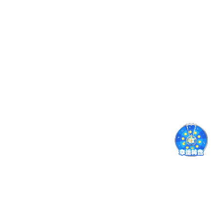
体进攻变得更加流畅。
此外，教练组还注重精细化布置，以便针对不同对手
制定相应策略。在与实力强劲球队交锋时，通过改变
阵型来适应对方特点，使得76人的反击效率大幅提
升。而这种灵活多变的战术安排，也为乔治提供了更
多施展才能的平台，使他能稳定输出20分以上。
经过系统性的训练与实践，这样优化后的战术体系让
每位球员都能融入其中，从而形成良好的化学反应。
这样的协作，不仅让团队整体水平提升，也进一步巩
固了乔治作为进攻核心的位置，实现了个人与团队双
赢局面。
3、其他球员协同作用