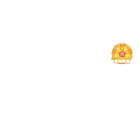
还是戈登，都能随时成为比赛中的关键先生。
特别是约基奇，他作为球队核心，不仅具备得分能
力，还能有效地传导球，使得全队运转更加流畅。随
着赛季深入，他逐渐找回了最佳状态，对掘金来说无
疑是一大利好。同时，穆雷也开始恢复到以前的水
平，与约基奇组成双星组合，为对手制造巨大威胁。
此外，掘金的防守同样值得关注。他们不仅积极拼抢
篮板，而且在防守端形成了较好的协作，通过快速回
防限制对手进攻。这种全面的发展让掘金成为任何对
手都不敢小觑的存在，为即将到来的比赛增添了更多
悬念。
3、两支球队历史交锋记录