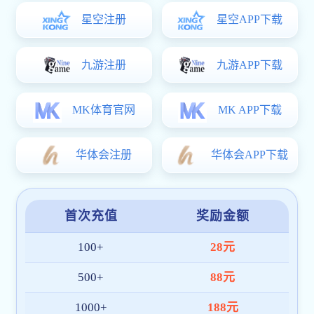
首页
/
体育资讯
/ 正文
2026-06-02 22:11
52 次阅读
周五竞彩篮球分析：雷霆大幅轮休掘金状
态火热值得关注
本篇文章将对周五竞彩篮球赛事进行深入分析，重点
关注雷霆队的轮休策略及掘金队近期的状态表现。首
先，我们会介绍雷霆队在本场比赛中大幅度轮休主力
球员的原因及其可能带来的影响；其次，分析掘金队
在近期比赛中的出色表现与战斗力；接着，将探讨两
支球队的历史交锋记录以及对本场比赛的影响；最